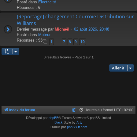
Posté dans
Électricité
Réponses :
6
[Reportage] changement Courroie Distribution sur
Williams
Dernier message par
Michaël
«
02 août 2026, 20:48
Posté dans
Moteur
Réponses :
93
1
7
8
9
10
…
3 résultats trouvés • Page
1
sur
1
Aller à
Index du forum
Heures au format
UTC+02:00
Développé par
phpBB
® Forum Software © phpBB Limited
Black
Style by
Arty
Traduit par
phpBB-fr.com