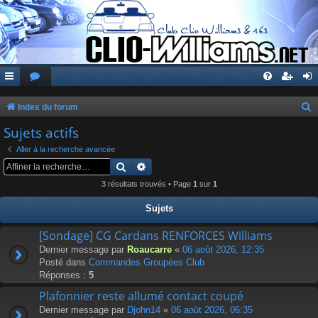
Index du forum
e
Sujets actifs
c
Aller à la recherche avancée
h
Rechercher
Recherche avancée
e
3 résultats trouvés • Page
1
sur
1
r
Sujets
c
[Sondage] CG Cardans RENFORCES Williams
h
Dernier message par
Roaucarre
«
06 août 2026, 12:35
e
Posté dans
Commandes Groupées Club
r
Réponses :
5
Plafonnier reste allumé contact coupé
Dernier message par
Djohn14
«
06 août 2026, 06:35