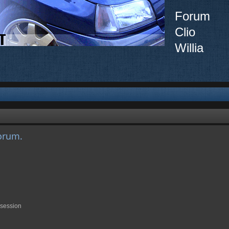
Forum
Clio
Willia
orum.
 session