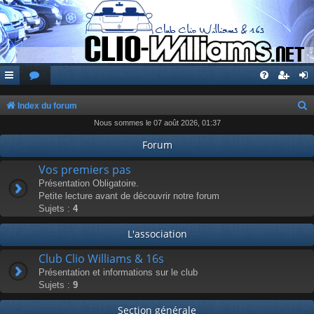
Index du forum
Nous sommes le 07 août 2026, 01:37
e
c
Forum
h
Vos premiers pas
e
Présentation Obligatoire.
Petite lecture avant de découvrir notre forum
r
Sujets :
4
c
L'association
h
e
Club Clio Williams & 16s
r
Présentation et informations sur le club
Sujets :
9
Section générale