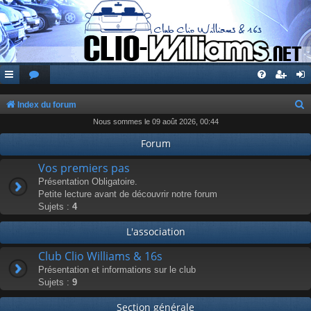
Index du forum
Nous sommes le 09 août 2026, 00:44
e
c
Forum
h
Vos premiers pas
e
Présentation Obligatoire.
Petite lecture avant de découvrir notre forum
r
Sujets :
4
c
L'association
h
e
Club Clio Williams & 16s
r
Présentation et informations sur le club
Sujets :
9
Section générale