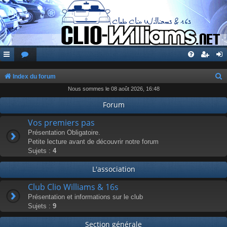
Index du forum
Nous sommes le 08 août 2026, 16:48
e
c
Forum
h
Vos premiers pas
e
Présentation Obligatoire.
Petite lecture avant de découvrir notre forum
r
Sujets :
4
c
L'association
h
e
Club Clio Williams & 16s
r
Présentation et informations sur le club
Sujets :
9
Section générale