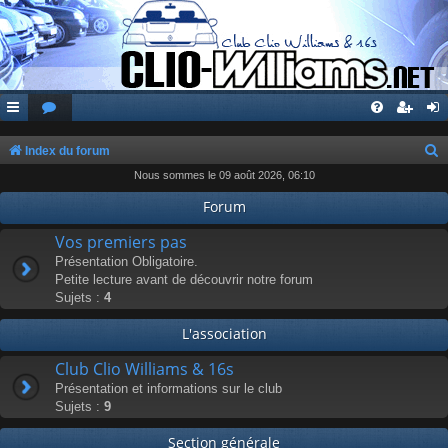
Index du forum
Nous sommes le 09 août 2026, 06:10
e
c
Forum
h
Vos premiers pas
e
Présentation Obligatoire.
Petite lecture avant de découvrir notre forum
r
Sujets :
4
c
L'association
h
e
Club Clio Williams & 16s
r
Présentation et informations sur le club
Sujets :
9
Section générale