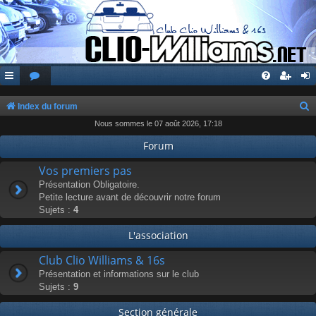
Index du forum
Nous sommes le 07 août 2026, 17:18
e
c
Forum
h
Vos premiers pas
e
Présentation Obligatoire.
Petite lecture avant de découvrir notre forum
r
Sujets :
4
c
L'association
h
e
Club Clio Williams & 16s
r
Présentation et informations sur le club
Sujets :
9
Section générale