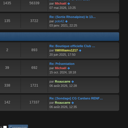
s
r
l
1435
56339
V
par
Michaël
s
n
e
o
07 mai 2026, 13:25
a
i
d
i
g
e
e
r
Re: (Sortie Rhonalpine) le 13…
e
r
r
l
135
3722
V
par
polo42
m
n
e
o
03 janv. 2021, 22:25
e
i
d
i
s
e
e
r
s
r
r
l
a
m
n
e
g
e
Re: Boutique officielle Club …
i
d
e
2
893
s
V
par
\\W//illiams1217
e
e
s
o
20 juin 2025, 17:50
r
r
a
i
m
n
g
r
e
Re: Présentation
i
e
l
39
692
s
V
par
Michaël
e
e
s
o
15 oct. 2024, 18:18
r
d
a
i
m
e
g
r
e
V
par
Roaucarre
r
e
l
338
1721
s
o
06 août 2026, 12:28
n
e
s
i
i
d
a
r
e
e
g
Re: [Sondage] CG Cardans RENF…
l
r
142
17337
r
e
V
par
Roaucarre
e
m
n
o
06 août 2026, 12:35
d
e
i
i
e
s
e
r
r
s
r
l
n
a
m
e
i
g
oi
e
d