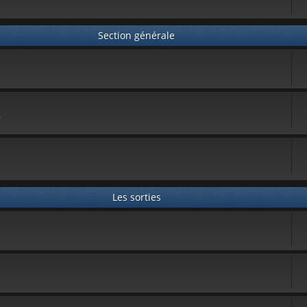
Section générale
.
Les sorties