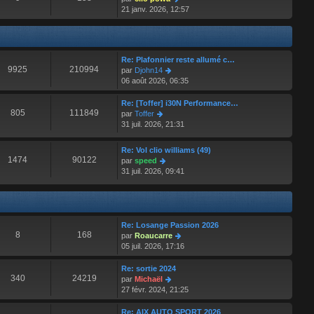
r
o
21 janv. 2026, 12:57
n
i
i
r
e
l
r
e
Re: Plafonnier reste allumé c…
m
d
9925
210994
V
par
Djohn14
e
e
o
06 août 2026, 06:35
s
r
i
s
n
r
a
Re: [Toffer] i30N Performance…
i
l
805
111849
g
V
par
Toffer
e
e
e
o
31 juil. 2026, 21:31
r
d
i
m
e
r
e
Re: Vol clio williams (49)
r
l
s
1474
90122
V
par
speed
n
e
s
o
31 juil. 2026, 09:41
i
d
a
i
e
e
g
r
r
r
e
l
m
n
e
e
i
d
Re: Losange Passion 2026
s
e
e
8
168
V
par
Roaucarre
s
r
r
o
05 juil. 2026, 17:16
a
m
n
i
g
e
i
r
Re: sortie 2024
e
s
e
l
340
24219
V
par
Michaël
s
r
e
o
27 févr. 2024, 21:25
a
m
d
i
g
e
e
r
Re: AIX AUTO SPORT 2026
e