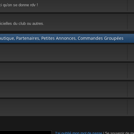
ci qu'on se donne rdv !
cielles du club ou autres.
utique, Partenaires, Petites Annonces, Commandes Groupées
J’ai oublié mon mot de passe
|
Se souvenir de m