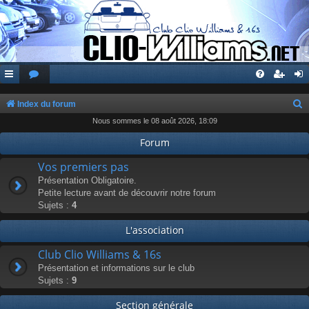
Index du forum
Nous sommes le 08 août 2026, 18:09
e
c
Forum
h
Vos premiers pas
e
Présentation Obligatoire.
Petite lecture avant de découvrir notre forum
r
Sujets :
4
c
L'association
h
e
Club Clio Williams & 16s
r
Présentation et informations sur le club
Sujets :
9
Section générale