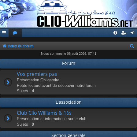
Index du forum
Nous sommes le 06 août 2026, 07:41
e
c
Forum
h
Vos premiers pas
e
Présentation Obligatoire.
Petite lecture avant de découvrir notre forum
r
Sujets :
4
c
L'association
h
e
Club Clio Williams & 16s
r
Présentation et informations sur le club
Sujets :
9
Section générale