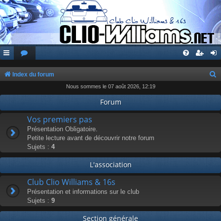
Index du forum
Nous sommes le 07 août 2026, 12:19
e
c
Forum
h
Vos premiers pas
e
Présentation Obligatoire.
Petite lecture avant de découvrir notre forum
r
Sujets :
4
c
L'association
h
e
Club Clio Williams & 16s
r
Présentation et informations sur le club
Sujets :
9
Section générale