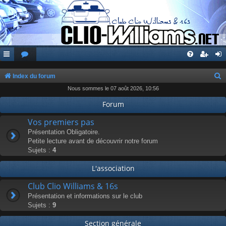
Index du forum
Nous sommes le 07 août 2026, 10:56
e
c
Forum
h
Vos premiers pas
e
Présentation Obligatoire.
Petite lecture avant de découvrir notre forum
r
Sujets :
4
c
L'association
h
e
Club Clio Williams & 16s
r
Présentation et informations sur le club
Sujets :
9
Section générale