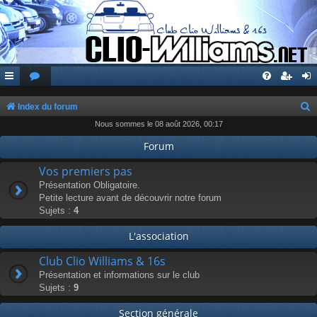
Index du forum
Nous sommes le 08 août 2026, 00:17
e
c
Forum
h
Vos premiers pas
e
Présentation Obligatoire.
Petite lecture avant de découvrir notre forum
r
Sujets :
4
c
L'association
h
e
Club Clio Williams & 16s
r
Présentation et informations sur le club
Sujets :
9
Section générale