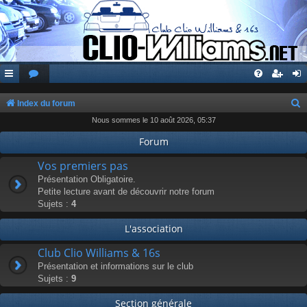
Index du forum
Nous sommes le 10 août 2026, 05:37
e
c
Forum
h
Vos premiers pas
e
Présentation Obligatoire.
Petite lecture avant de découvrir notre forum
r
Sujets :
4
c
L'association
h
e
Club Clio Williams & 16s
r
Présentation et informations sur le club
Sujets :
9
Section générale