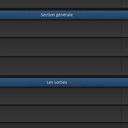
Section générale
.
Les sorties