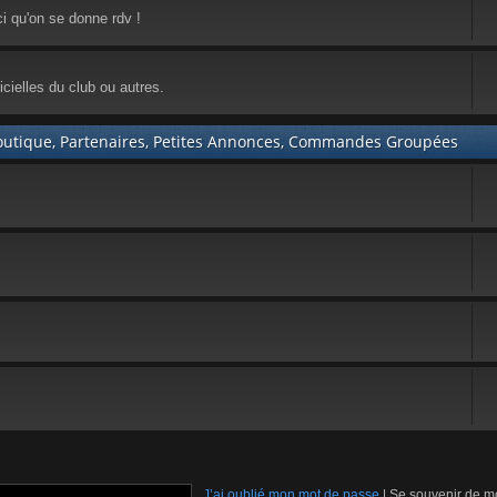
ci qu'on se donne rdv !
cielles du club ou autres.
utique, Partenaires, Petites Annonces, Commandes Groupées
J’ai oublié mon mot de passe
|
Se souvenir de m