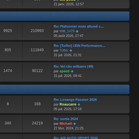
r
o
21 janv. 2026, 12:57
n
i
i
r
e
l
r
e
Re: Plafonnier reste allumé c…
m
d
9925
210993
V
par
Willi_1479
e
e
o
05 août 2026, 17:47
s
r
i
s
n
r
a
Re: [Toffer] i30N Performance…
i
l
805
111849
g
V
par
Toffer
e
e
e
o
31 juil. 2026, 21:31
r
d
i
m
e
r
e
Re: Vol clio williams (49)
r
l
s
1474
90122
V
par
speed
n
e
s
o
31 juil. 2026, 09:41
i
d
a
i
e
e
g
r
r
r
e
l
m
n
e
e
i
d
Re: Losange Passion 2026
s
e
e
8
168
V
par
Roaucarre
s
r
r
o
05 juil. 2026, 17:16
a
m
n
i
g
e
i
r
Re: sortie 2024
e
s
e
l
340
24219
V
par
Michaël
s
r
e
o
27 févr. 2024, 21:25
a
m
d
i
g
e
e
r
Re: AIX AUTO SPORT 2026
e