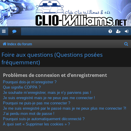
Index du forum
e
Foire aux questions (Questions posées
c
fréquemment)
h
Problèmes de connexion et d’enregistrement
e
r
Pourquoi dois-je m’enregistrer ?
Que signifie COPPA ?
c
Je souhaite m’enregistrer, mais je n’y parviens pas !
h
Je suis enregistré mais je ne peux pas me connecter !
Pourquoi ne puis-je pas me connecter ?
e
Je me suis enregistré par le passé mais je ne peux plus me connecter ?!
r
J’ai perdu mon mot de passe !
Pourquoi suis-je automatiquement déconnecté ?
À quoi sert « Supprimer les cookies » ?