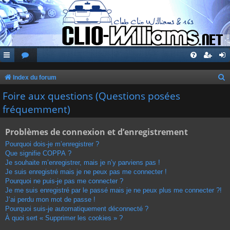
Index du forum
e
Foire aux questions (Questions posées
c
fréquemment)
h
Problèmes de connexion et d’enregistrement
e
r
Pourquoi dois-je m’enregistrer ?
Que signifie COPPA ?
c
Je souhaite m’enregistrer, mais je n’y parviens pas !
h
Je suis enregistré mais je ne peux pas me connecter !
Pourquoi ne puis-je pas me connecter ?
e
Je me suis enregistré par le passé mais je ne peux plus me connecter ?!
r
J’ai perdu mon mot de passe !
Pourquoi suis-je automatiquement déconnecté ?
À quoi sert « Supprimer les cookies » ?