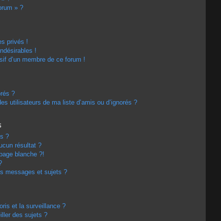
forum » ?
s privés !
ndésirables !
usif d’un membre de ce forum !
orés ?
s utilisateurs de ma liste d’amis ou d’ignorés ?
s
s ?
cun résultat ?
page blanche ?!
?
s messages et sujets ?
oris et la surveillance ?
ller des sujets ?