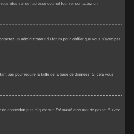
i vous êtes sûr de l’adresse courriel fournie, contactez un
 contactez un administrateur du forum pour vérifier que vous n’avez pas
ant pas pour réduire la taille de la base de données. Si cela vous
ge de connexion puis cliquez sur
J’ai oublié mon mot de passe
. Suivez