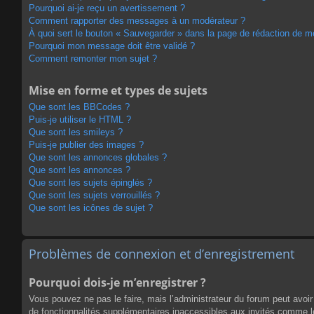
Pourquoi ai-je reçu un avertissement ?
Comment rapporter des messages à un modérateur ?
À quoi sert le bouton « Sauvegarder » dans la page de rédaction de 
Pourquoi mon message doit être validé ?
Comment remonter mon sujet ?
Mise en forme et types de sujets
Que sont les BBCodes ?
Puis-je utiliser le HTML ?
Que sont les smileys ?
Puis-je publier des images ?
Que sont les annonces globales ?
Que sont les annonces ?
Que sont les sujets épinglés ?
Que sont les sujets verrouillés ?
Que sont les icônes de sujet ?
Problèmes de connexion et d’enregistrement
Pourquoi dois-je m’enregistrer ?
Vous pouvez ne pas le faire, mais l’administrateur du forum peut avoir 
de fonctionnalités supplémentaires inaccessibles aux invités comme le