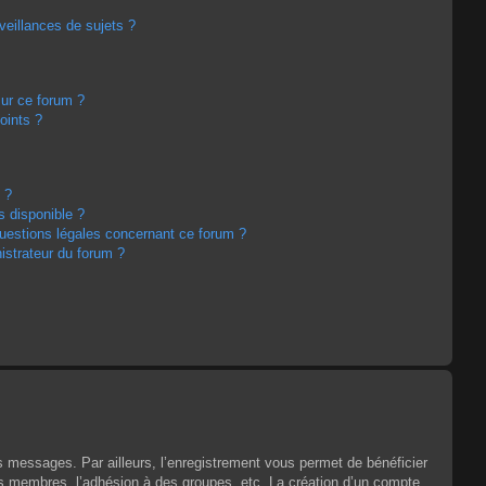
eillances de sujets ?
sur ce forum ?
oints ?
 ?
s disponible ?
questions légales concernant ce forum ?
strateur du forum ?
es messages. Par ailleurs, l’enregistrement vous permet de bénéficier
es membres, l’adhésion à des groupes, etc. La création d’un compte