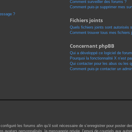
Comment surveiller des forums ?
Comment puis-je supprimer mes surv
message ?
Fichiers joints
Quels fichiers joints sont autorisés 
Comment trouver tous mes fichiers j
Concernant phpBB
Qui a développé ce logiciel de forum
Pourquoi la fonctionnalité X n’est pa
Qui contacter pour les abus ou les 
Comment puis-je contacter un admini
configuré les forums afin qu’il soit nécessaire de s’enregistrer pour poster d
s avatars personnalisés, la messagerie privée, l’envoi de courriels aux autr