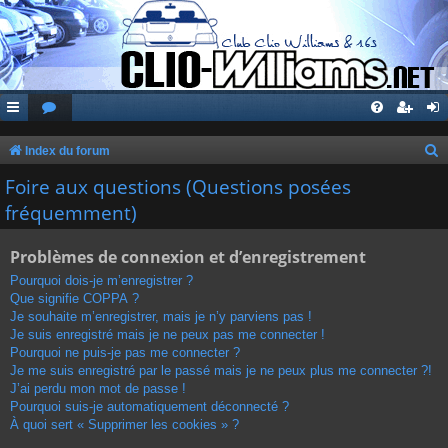
Index du forum
e
Foire aux questions (Questions posées
c
fréquemment)
h
Problèmes de connexion et d’enregistrement
e
r
Pourquoi dois-je m’enregistrer ?
Que signifie COPPA ?
c
Je souhaite m’enregistrer, mais je n’y parviens pas !
h
Je suis enregistré mais je ne peux pas me connecter !
Pourquoi ne puis-je pas me connecter ?
e
Je me suis enregistré par le passé mais je ne peux plus me connecter ?!
r
J’ai perdu mon mot de passe !
Pourquoi suis-je automatiquement déconnecté ?
À quoi sert « Supprimer les cookies » ?