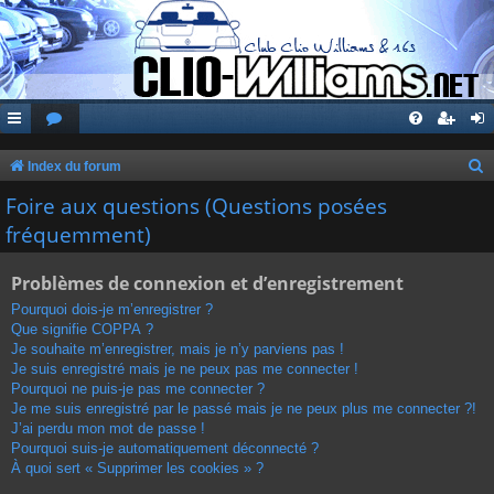
Index du forum
e
Foire aux questions (Questions posées
c
fréquemment)
h
Problèmes de connexion et d’enregistrement
e
r
Pourquoi dois-je m’enregistrer ?
Que signifie COPPA ?
c
Je souhaite m’enregistrer, mais je n’y parviens pas !
h
Je suis enregistré mais je ne peux pas me connecter !
Pourquoi ne puis-je pas me connecter ?
e
Je me suis enregistré par le passé mais je ne peux plus me connecter ?!
r
J’ai perdu mon mot de passe !
Pourquoi suis-je automatiquement déconnecté ?
À quoi sert « Supprimer les cookies » ?