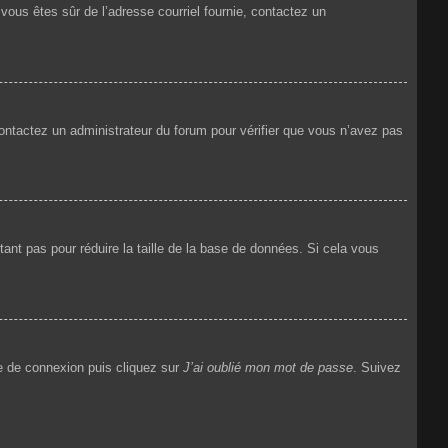
i vous êtes sûr de l’adresse courriel fournie, contactez un
 contactez un administrateur du forum pour vérifier que vous n’avez pas
ant pas pour réduire la taille de la base de données. Si cela vous
ge de connexion puis cliquez sur
J’ai oublié mon mot de passe
. Suivez