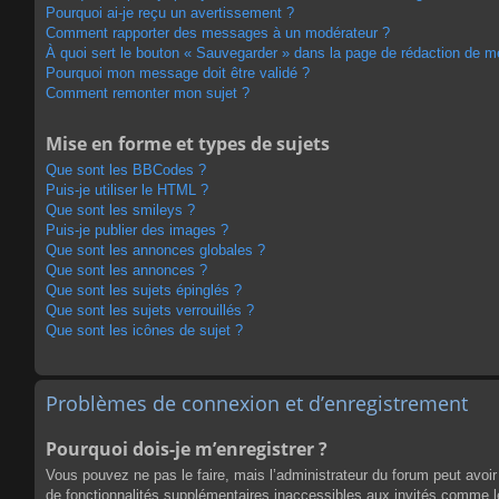
Pourquoi ai-je reçu un avertissement ?
Comment rapporter des messages à un modérateur ?
À quoi sert le bouton « Sauvegarder » dans la page de rédaction de 
Pourquoi mon message doit être validé ?
Comment remonter mon sujet ?
Mise en forme et types de sujets
Que sont les BBCodes ?
Puis-je utiliser le HTML ?
Que sont les smileys ?
Puis-je publier des images ?
Que sont les annonces globales ?
Que sont les annonces ?
Que sont les sujets épinglés ?
Que sont les sujets verrouillés ?
Que sont les icônes de sujet ?
Problèmes de connexion et d’enregistrement
Pourquoi dois-je m’enregistrer ?
Vous pouvez ne pas le faire, mais l’administrateur du forum peut avoir 
de fonctionnalités supplémentaires inaccessibles aux invités comme le