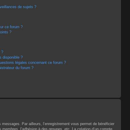
eillances de sujets ?
sur ce forum ?
oints ?
 ?
s disponible ?
questions légales concernant ce forum ?
strateur du forum ?
es messages. Par ailleurs, l’enregistrement vous permet de bénéficier
es membres, l’adhésion à des groupes, etc. La création d’un compte