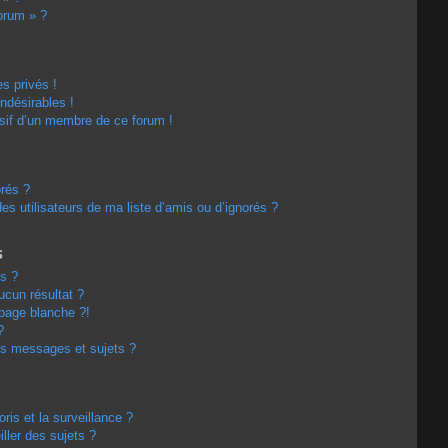
forum » ?
s privés !
ndésirables !
usif d’un membre de ce forum !
orés ?
s utilisateurs de ma liste d’amis ou d’ignorés ?
s
s ?
cun résultat ?
page blanche ?!
?
s messages et sujets ?
oris et la surveillance ?
ller des sujets ?