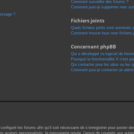
Comment surveiller des forums ?
Comment puis-je supprimer mes surv
message ?
Fichiers joints
Quels fichiers joints sont autorisés 
Comment trouver tous mes fichiers j
Concernant phpBB
Qui a développé ce logiciel de forum
Pourquoi la fonctionnalité X n’est pa
Qui contacter pour les abus ou les 
Comment puis-je contacter un admini
configuré les forums afin qu’il soit nécessaire de s’enregistrer pour poster d
s avatars personnalisés, la messagerie privée, l’envoi de courriels aux autr