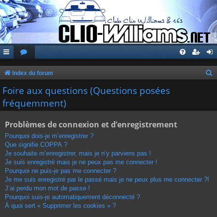
Index du forum
e
Foire aux questions (Questions posées
c
fréquemment)
h
Problèmes de connexion et d’enregistrement
e
r
Pourquoi dois-je m’enregistrer ?
Que signifie COPPA ?
c
Je souhaite m’enregistrer, mais je n’y parviens pas !
h
Je suis enregistré mais je ne peux pas me connecter !
Pourquoi ne puis-je pas me connecter ?
e
Je me suis enregistré par le passé mais je ne peux plus me connecter ?!
r
J’ai perdu mon mot de passe !
Pourquoi suis-je automatiquement déconnecté ?
À quoi sert « Supprimer les cookies » ?