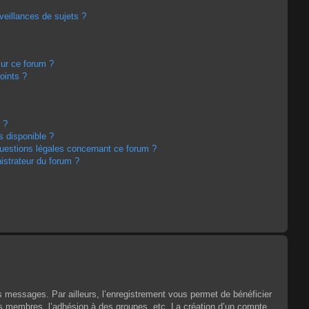
eillances de sujets ?
sur ce forum ?
oints ?
 ?
s disponible ?
questions légales concernant ce forum ?
strateur du forum ?
es messages. Par ailleurs, l’enregistrement vous permet de bénéficier
es membres, l’adhésion à des groupes, etc. La création d’un compte