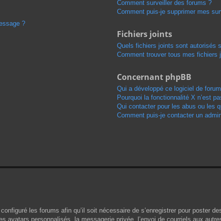
Comment surveiller des forums ?
Comment puis-je supprimer mes surv
message ?
Fichiers joints
Quels fichiers joints sont autorisés 
Comment trouver tous mes fichiers j
Concernant phpBB
Qui a développé ce logiciel de forum
Pourquoi la fonctionnalité X n’est pa
Qui contacter pour les abus ou les 
Comment puis-je contacter un admini
configuré les forums afin qu’il soit nécessaire de s’enregistrer pour poster d
s avatars personnalisés, la messagerie privée, l’envoi de courriels aux autr