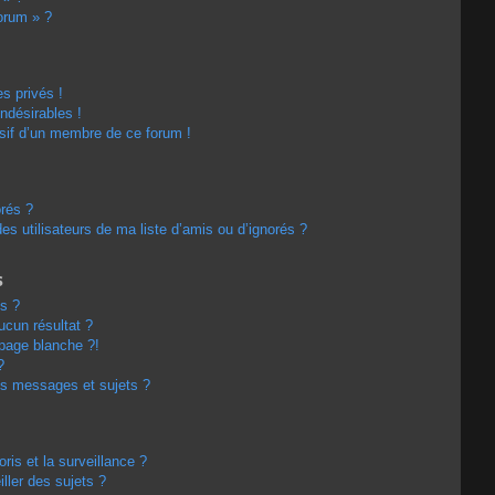
forum » ?
s privés !
ndésirables !
usif d’un membre de ce forum !
orés ?
s utilisateurs de ma liste d’amis ou d’ignorés ?
s
s ?
cun résultat ?
page blanche ?!
?
s messages et sujets ?
oris et la surveillance ?
ller des sujets ?