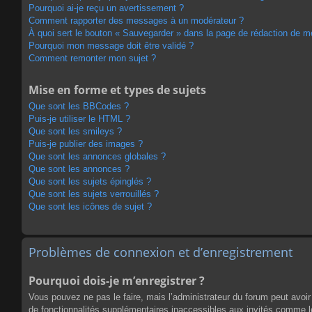
Pourquoi ai-je reçu un avertissement ?
Comment rapporter des messages à un modérateur ?
À quoi sert le bouton « Sauvegarder » dans la page de rédaction de 
Pourquoi mon message doit être validé ?
Comment remonter mon sujet ?
Mise en forme et types de sujets
Que sont les BBCodes ?
Puis-je utiliser le HTML ?
Que sont les smileys ?
Puis-je publier des images ?
Que sont les annonces globales ?
Que sont les annonces ?
Que sont les sujets épinglés ?
Que sont les sujets verrouillés ?
Que sont les icônes de sujet ?
Problèmes de connexion et d’enregistrement
Pourquoi dois-je m’enregistrer ?
Vous pouvez ne pas le faire, mais l’administrateur du forum peut avoir 
de fonctionnalités supplémentaires inaccessibles aux invités comme le