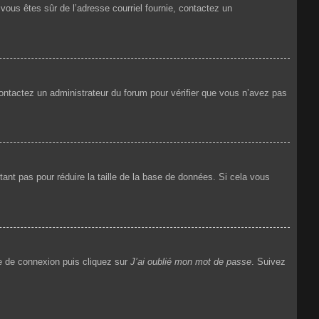
i vous êtes sûr de l’adresse courriel fournie, contactez un
 contactez un administrateur du forum pour vérifier que vous n’avez pas
ant pas pour réduire la taille de la base de données. Si cela vous
ge de connexion puis cliquez sur
J’ai oublié mon mot de passe
. Suivez