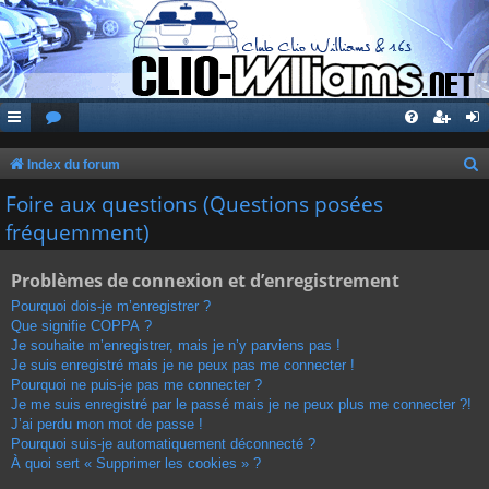
Index du forum
e
Foire aux questions (Questions posées
c
fréquemment)
h
Problèmes de connexion et d’enregistrement
e
r
Pourquoi dois-je m’enregistrer ?
Que signifie COPPA ?
c
Je souhaite m’enregistrer, mais je n’y parviens pas !
h
Je suis enregistré mais je ne peux pas me connecter !
Pourquoi ne puis-je pas me connecter ?
e
Je me suis enregistré par le passé mais je ne peux plus me connecter ?!
r
J’ai perdu mon mot de passe !
Pourquoi suis-je automatiquement déconnecté ?
À quoi sert « Supprimer les cookies » ?