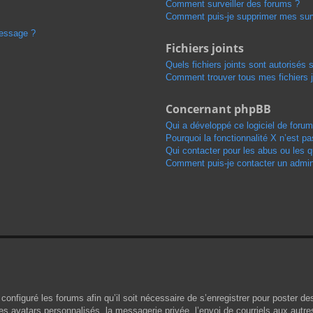
Comment surveiller des forums ?
Comment puis-je supprimer mes surv
message ?
Fichiers joints
Quels fichiers joints sont autorisés 
Comment trouver tous mes fichiers j
Concernant phpBB
Qui a développé ce logiciel de forum
Pourquoi la fonctionnalité X n’est pa
Qui contacter pour les abus ou les 
Comment puis-je contacter un admini
configuré les forums afin qu’il soit nécessaire de s’enregistrer pour poster d
s avatars personnalisés, la messagerie privée, l’envoi de courriels aux autr