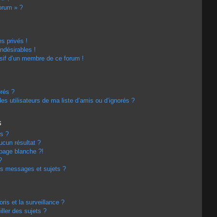
forum » ?
s privés !
ndésirables !
usif d’un membre de ce forum !
orés ?
s utilisateurs de ma liste d’amis ou d’ignorés ?
s
s ?
cun résultat ?
page blanche ?!
?
s messages et sujets ?
oris et la surveillance ?
ller des sujets ?