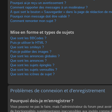
Pourquoi ai-je reçu un avertissement ?
Comment rapporter des messages à un modérateur ?
À quoi sert le bouton « Sauvegarder » dans la page de rédaction de 
Pourquoi mon message doit être validé ?
Comment remonter mon sujet ?
Mise en forme et types de sujets
Que sont les BBCodes ?
Puis-je utiliser le HTML ?
Que sont les smileys ?
Puis-je publier des images ?
Que sont les annonces globales ?
Que sont les annonces ?
Que sont les sujets épinglés ?
Que sont les sujets verrouillés ?
Que sont les icônes de sujet ?
Problèmes de connexion et d’enregistrement
Pourquoi dois-je m’enregistrer ?
Vous pouvez ne pas le faire, mais l’administrateur du forum peut avoir 
de fonctionnalités supplémentaires inaccessibles aux invités comme le