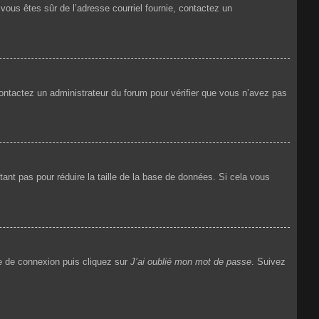
i vous êtes sûr de l’adresse courriel fournie, contactez un
 contactez un administrateur du forum pour vérifier que vous n’avez pas
ant pas pour réduire la taille de la base de données. Si cela vous
ge de connexion puis cliquez sur
J’ai oublié mon mot de passe
. Suivez