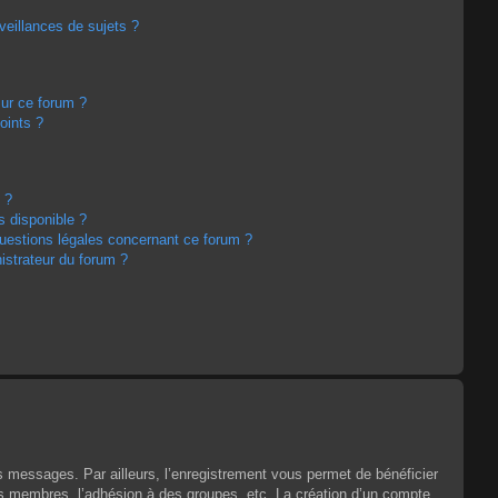
eillances de sujets ?
sur ce forum ?
oints ?
 ?
s disponible ?
questions légales concernant ce forum ?
strateur du forum ?
es messages. Par ailleurs, l’enregistrement vous permet de bénéficier
es membres, l’adhésion à des groupes, etc. La création d’un compte