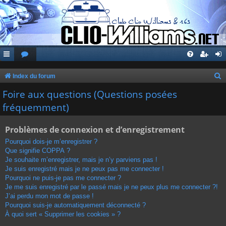
Index du forum
e
Foire aux questions (Questions posées
c
fréquemment)
h
Problèmes de connexion et d’enregistrement
e
r
Pourquoi dois-je m’enregistrer ?
Que signifie COPPA ?
c
Je souhaite m’enregistrer, mais je n’y parviens pas !
h
Je suis enregistré mais je ne peux pas me connecter !
Pourquoi ne puis-je pas me connecter ?
e
Je me suis enregistré par le passé mais je ne peux plus me connecter ?!
r
J’ai perdu mon mot de passe !
Pourquoi suis-je automatiquement déconnecté ?
À quoi sert « Supprimer les cookies » ?