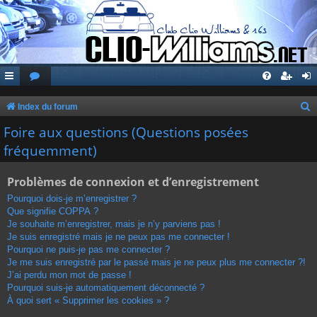
Index du forum
e
Foire aux questions (Questions posées
c
fréquemment)
h
Problèmes de connexion et d’enregistrement
e
r
Pourquoi dois-je m’enregistrer ?
Que signifie COPPA ?
c
Je souhaite m’enregistrer, mais je n’y parviens pas !
h
Je suis enregistré mais je ne peux pas me connecter !
Pourquoi ne puis-je pas me connecter ?
e
Je me suis enregistré par le passé mais je ne peux plus me connecter ?!
r
J’ai perdu mon mot de passe !
Pourquoi suis-je automatiquement déconnecté ?
À quoi sert « Supprimer les cookies » ?